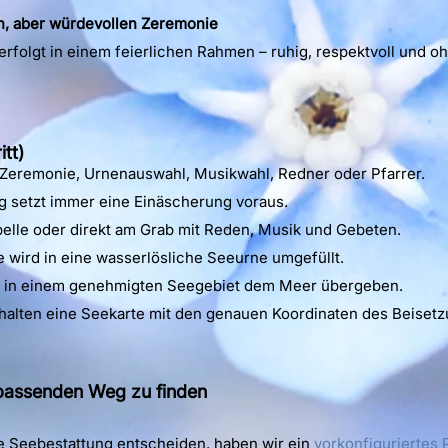
n, aber würdevollen Zeremonie
erfolgt in einem feierlichen Rahmen – ruhig, respektvoll und 
itt)
Zeremonie, Urnenauswahl, Musikwahl, Redner oder Pfarrer.
g setzt immer eine Einäscherung voraus.
pelle oder direkt am Grab mit Reden, Musik und Gebeten.
 wird in eine wasserlösliche Seeurne umgefüllt.
d in einem genehmigten Seegebiet dem Meer übergeben.
halten eine Seekarte mit den genauen Koordinaten des Beisetz
 passenden Weg zu finden
ine Seebestattung entscheiden, haben wir ein
vorkonfiguriertes 