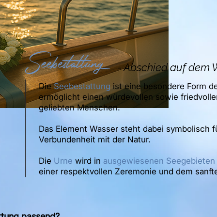
Seebestattung
- Abschied auf dem 
Die
Seebestattung
ist eine besondere Form d
ermöglicht einen würdevollen sowie friedvol
geliebten Menschen.
Das Element Wasser steht dabei symbolisch f
Verbundenheit mit der Natur.
Die
Urne
wird in
ausgewiesenen Seegebieten 
einer respektvollen Zeremonie und dem sanft
ttung passend?