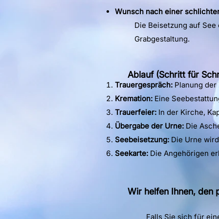
Wunsch nach einer schlichte
Die Beisetzung auf See 
Grabgestaltung.
Ablauf (Schritt für Schr
Trauergespräch:
Planung der 
Kremation:
Eine Seebestattun
Trauerfeier:
In der Kirche, Ka
Übergabe der Urne:
Die Asche
Seebeisetzung:
Die Urne wir
Seekarte:
Die Angehörigen er
Wir helfen Ihnen, den
Falls Sie sich für e