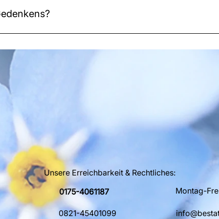
 Gedenkens?
it den Koordinaten; Gedenkfahrten sind möglich
Unsere Erreichbarkeit & Rechtliches:
Montag-Frei
0175-4061187
0821-45401099
info@besta