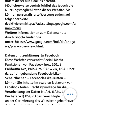
indem dieser alle Cookies ablehnt.
Möglicherweise beeinträchtigt das jedoch die
Nutzungsmöglichkeiten dieser Website. Sie
können personalisierte Werbung zudem auf
folgender Seite
deaktivieren:
https://adssettings.google.com/a
nonymous
.
Weitere Informationen zum Datenschutz
durch Google finden Sie
unter:
https://www.google.com/intl/de/analyt
ics/privacyoverview.html
.
Datenschutzerklärung für Facebook
Diese Website verwendet Social-Media-
Funktionen von Facebook Inc., 1601 S.
California Ave, Palo Alto, CA 94304, USA. Über
darauf eingebundene Facebook-Like-
Schaltflächen – Facebook-Like-Button –
können Sie Inhalte im sozialen Netzwerk von
Facebook teilen. Rechtsgrundlage für die
Verarbeitung der Daten ist Art. 6 Abs. 1 UAbs. 1
Buchstabe f) DSGVO das berechtigte Interesse
an der Optimierung des Websiteangebots. Bei
Aufruf einer Seite mit integriertem Facebook-
Like-Button wird grundsätzlich eine