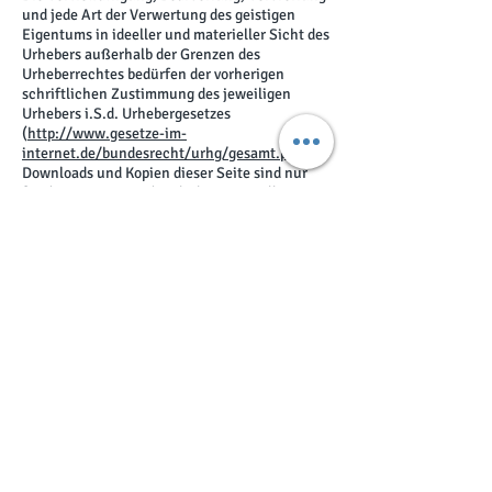
und jede Art der Verwertung des geistigen
Eigentums in ideeller und materieller Sicht des
Urhebers außerhalb der Grenzen des
Urheberrechtes bedürfen der vorherigen
schriftlichen Zustimmung des jeweiligen
Urhebers i.S.d. Urhebergesetzes
(
http://www.gesetze-im-
internet.de/bundesrecht/urhg/gesamt.pdf
).
Downloads und Kopien dieser Seite sind nur
für den privaten und nicht kommerziellen
Gebrauch erlaubt. Sind die Inhalte auf unserer
Webseite nicht von uns erstellt wurden, sind
die Urheberrechte Dritter zu beachten. Die
Inhalte Dritter werden als solche kenntlich
gemacht. Sollten Sie trotzdem auf eine
Urheberrechtsverletzung aufmerksam werden,
bitten wir um einen entsprechenden Hinweis.
Bei Bekanntwerden von Rechtsverletzungen
werden wir derartige Inhalte unverzüglich
entfernen.