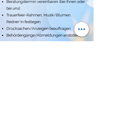
Beratungstermin vereinbaren (bei Ihnen oder
bei uns)
Trauerfeier-Rahmen, Musik/Blumen,
Redner*in festlegen
Drucksachen/Anzeigen beauftragen
Behördengänge/Abmeldungen anstoßen
PDF Download
Hier können Sie den vollständigen Leitfaden
inklusive detaillierter Checkliste als PDF
herunterladen und selbst ausdrucken.
So erhalten Sie eine strukturierte und
hilfreiche erste Orientierung von uns!
Herunterladen